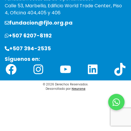
Calle 53, Marbella, Edificio World Trade Center, Piso
4, Oficina 404,405 y 406
fundacion@fjlo.org.pa
+507 6207-8192
+507 394-2535
Síguenos en:
Facebook
Instagram
YouTube
LinkedIn
TikTok
© 2026 Derechos Reservados.
Desarrollado por
Neurona