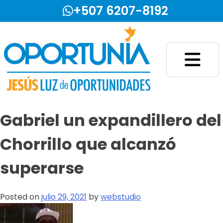
Skip
+507 6207-8192
to
content
Fundación Jesús Luz de Oportunidades
Gabriel un expandillero del
Chorrillo que alcanzó
superarse
Posted on
julio 29, 2021
by
webstudio