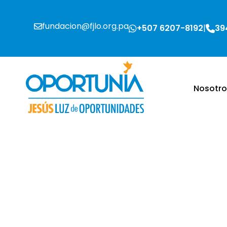
Skip
to
fundacion@fjlo.org.pa
+507 6207-8192
39
content
Nosotro
Fundación Jesús Luz de Oportunidades