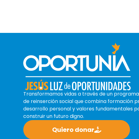
Transformamos vidas a través de un programa 
de reinserción social que combina formación pr
desarrollo personal y valores fundamentales p
construir un futuro digno.
Quiero donar